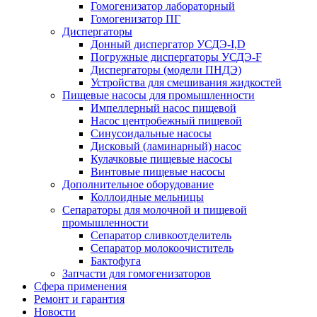
Гомогенизатор лабораторный
Гомогенизатор ПГ
Диспергаторы
Донный диспергатор УСДЭ-I,D
Погружные диспергаторы УСДЭ-F
Диспергаторы (модели ПНДЭ)
Устройства для смешивания жидкостей
Пищевые насосы для промышленности
Импеллерный насос пищевой
Насос центробежный пищевой
Синусоидальные насосы
Дисковый (ламинарный) насос
Кулачковые пищевые насосы
Винтовые пищевые насосы
Дополнительное оборудование
Коллоидные мельницы
Сепараторы для молочной и пищевой
промышленности
Сепаратор сливкоотделитель
Сепаратор молокоочиститель
Бактофуга
Запчасти для гомогенизаторов
Сфера применения
Ремонт и гарантия
Новости