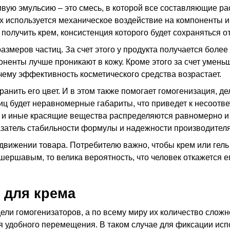
вую эмульсию – это смесь, в которой все составляющие ра
ах используется механическое воздействие на компоненты 
получить крем, консистенция которого будет сохраняться о
змеров частиц. За счет этого у продукта получается более
поненты лучше проникают в кожу. Кроме этого за счет умен
ему эффективность косметического средства возрастает.
анить его цвет. И в этом также помогает гомогенизация, д
иц будет неравномерные габариты, что приведет к несоотве
ы и иные красящие вещества распределяются равномерно и 
оказатель стабильности формулы и надежности производителя
движении товара. Потребителю важно, чтобы крем или гель
шершавым, то велика вероятность, что человек откажется е
р для крема
ли гомогенизаторов, а по всему миру их количество сложно
я удобного перемещения. В таком случае для фиксации исп