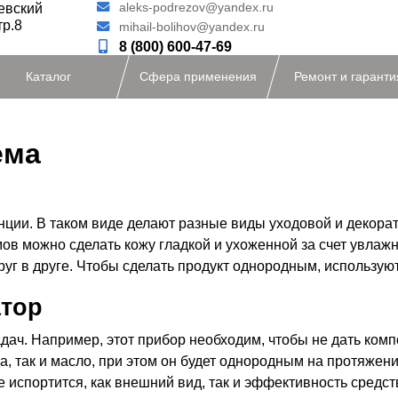
ьевский
aleks-podrezov@yandex.ru
тр.8
mihail-bolihov@yandex.ru
8 (800) 600-47-69
Каталог
Сфера применения
Ремонт и гаранти
ема
нции. В таком виде делают разные виды уходовой и декора
в можно сделать кожу гладкой и ухоженной за счет увлажн
руг в друге. Чтобы сделать продукт однородным, использую
атор
адач. Например, этот прибор необходим, чтобы не дать комп
да, так и масло, при этом он будет однородным на протяжен
е испортится, как внешний вид, так и эффективность средст