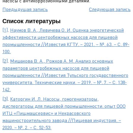
насосы с антикоррозионными деталями.
Предыдущая запись
Следующая запись
Список литературы
[1]
.
Наумов В. А., Левичева О. И. Оценка энергетической
эффективности центробежных насосов для пищевой
промышленности //Известия КГТУ. – 2021. – №. 63. – С. 89-
100.
[2]
.
Мишакова В. А., Рожков А. М. Анализ основных
параметров центробежных насосов для пищевой
промышленности //Известия Тульского государственного
университета. Технические науки. – 2019. – №. 7. – С. 138-
142.
[3]
.
Каторгин И. Л. Насосы, гомогенизаторы,
диспергаторы для пищевой промышленности: опыт ООО
ИТЦ «Пищмашсервис» и Некрасовского
машиностроительного завода //Пищевая индустрия. –
2020. – №. 2. – С. 52-53.