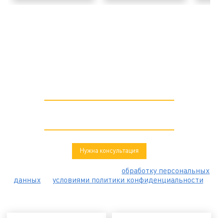
Нужна консультация при выборе
оборудования?
Оставьте свои контактные данные, и мы свяжемся с
Вами в ближайшее время.
обработку персональных
Нажимая кнопку Вы соглашаетесь на
данных
условиями политики конфиденциальности
и с
.