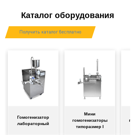
Каталог оборудования
Получить каталог бесплатно
Мини
Гомогенизатор
гомогенизаторы
го
лабораторный
типоразмер I
т